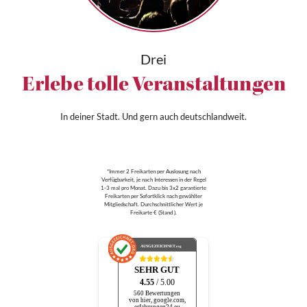
Drei
Erlebe tolle Veranstaltungen
In deiner Stadt. Und gern auch deutschlandweit.
*Immer 2 Freikarten per Auslosung nach
Verfügbarkeit, je nach Interessen in der Regel
1-3 mal pro Monat. Dazu bis 3x2 garantierte
Freikarten per Sofortklick nach gewählter
Mitgliedschaft. Durchschnittlicher Wert je
Freikarte € (Stand ).
AUSGEZEICHNET
.org
SEHR GUT
4.55
/ 5.00
560 Bewertungen
von hier, google.com,
erfahrungen24.eu