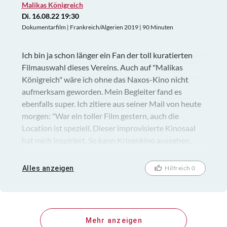
Malikas Königreich
Di. 16.08.22 19:30
Dokumentarfilm | Frankreich/Algerien 2019 | 90 Minuten
Ich bin ja schon länger ein Fan der toll kuratierten
Filmauswahl dieses Vereins. Auch auf "Malikas
Königreich" wäre ich ohne das Naxos-Kino nicht
aufmerksam geworden. Mein Begleiter fand es
ebenfalls super. Ich zitiere aus seiner Mail von heute
morgen: "War ein toller Film gestern, auch die
Location ist speziell, Dieser improvisierte Kinosaal
hat mich inspiriert. So kann Krisenkino aussehen,
vielleicht sehen Kinos in naher Zukunft häufiger so
aus! (mit etwas bequemeren, ausgemusterten
Alles anzeigen
Hilfreich 0
Serienstühlen vielleicht:) Ich meine das gar nicht
zynisch, das macht mir Hoffnung irgendwie..."
Schöner kann man es kaum sagen.
Mehr anzeigen