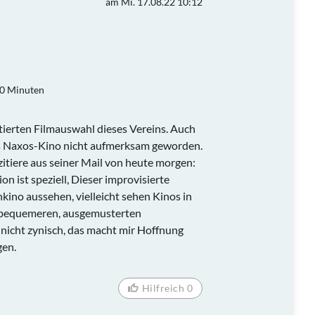
am Mi. 17.08.22 10:12
90 Minuten
ratierten Filmauswahl dieses Vereins. Auch
as Naxos-Kino nicht aufmerksam geworden.
 zitiere aus seiner Mail von heute morgen:
ion ist speziell, Dieser improvisierte
nkino aussehen, vielleicht sehen Kinos in
s bequemeren, ausgemusterten
r nicht zynisch, das macht mir Hoffnung
gen.
Hilfreich 0