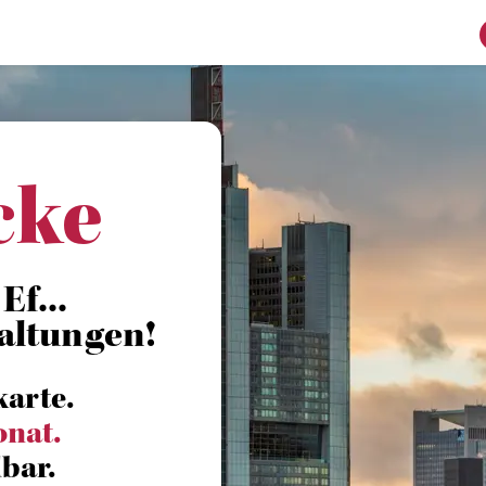
cke
Ef...
altungen!
karte.
onat.
bar.