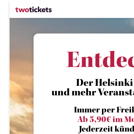
Entde
Der Helsinki 
und mehr Veranst
Immer per Frei
Ab 5,90€ im M
Jederzeit künd