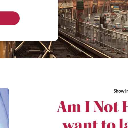
Show
i
Am I Not 
want to l