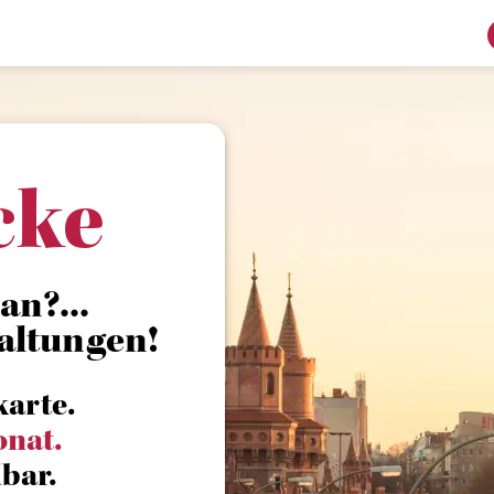
cke
n?...
altungen!
karte.
onat.
bar.