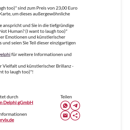
ugh too)" sind zum Preis von 23,00 Euro
re Karte, um dieses außergewöhnliche
e anspricht und Sie in die tiefgründige
 Not Human? (I want to laugh too)"
ller Emotionen und künstlerischer
ts und seien Sie Teil dieser einzigartigen
elphi
für weitere Informationen und
 Vielfalt und künstlerischer Brillanz -
t to laugh too)"!
tet durch
Teilen
im Delphi gGmbH
Informationen
rvix.de