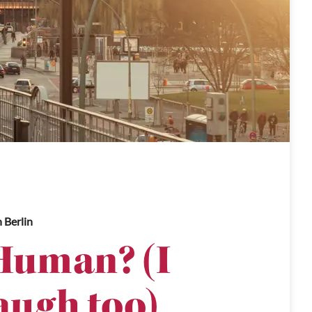
n Berlin
Human? (I
augh too)