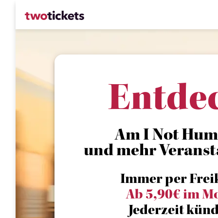
Entde
Am I Not Huma
und mehr Veranst
Immer per Frei
Ab 5,90€ im M
Jederzeit künd