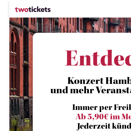
Entde
Konzert Hamb
und mehr Veranst
Immer per Frei
Ab 5,90€ im M
Jederzeit künd