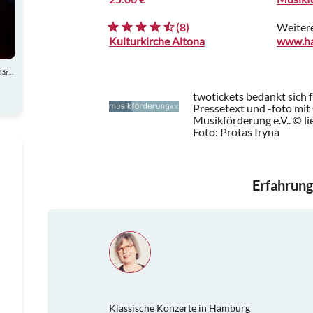
(8)
Weiter
Kulturkirche Altona
Atemberaubende Akrobatik, charmante Comedy und spektakuläre Showeinlagen
twotickets bedankt sich 
Pressetext und -foto mi
Musikförderung e.V.. © l
Foto: Protas Iryna
Erfahrung
Klassische Konzerte in Hamburg