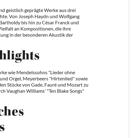
d geistlich geprägte Werke aus drei
chte. Von Joseph Haydn und Wolfgang
artholdy bis hin zu César Franck und
ielfalt an Kompositionen, die ihre
kung in der besonderen Akustik der
lights
ke wie Mendelssohns "Lieder ohne
 und Orgel, Meyerbeers "Hirtenlied" sowie
rden Stücke von Gade, Fauré und Mozart zu
urch Vaughan Williams' "Ten Blake Songs"
ches
s