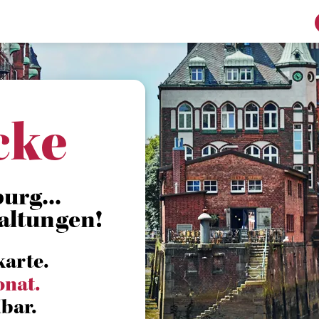
cke
urg...
altungen!
karte.
onat.
bar.