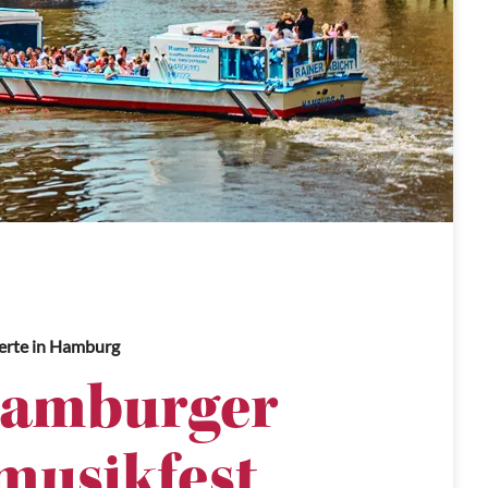
erte
in Hamburg
Hamburger
usikfest