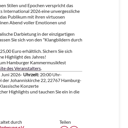
en Stilen und Epochen verspricht das
International 2026 eine unvergessliche
 das Publikum mit ihren virtuosen
einen Abend voller Emotionen und
lische Darbietung in der einzigartigen
ssen Sie sich von den "Klangbildern durch
25,00 Euro erhältlich. Sichern Sie sich
che Highlight des Jahres!
 zum Hamburger Kammermusikfest
te des Veranstalters
.
 Juni 2026-
Uhrzeit:
20:00 Uhr-
ei der Johanniskirche 22, 22767 Hamburg-
Klassische Konzerte
her Highlights und tauchen Sie ein in die
altet durch
Teilen
rderung e.V.