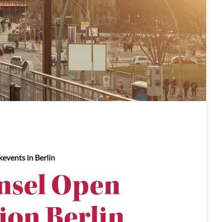
kevents
in Berlin
sel Open
tion Berlin