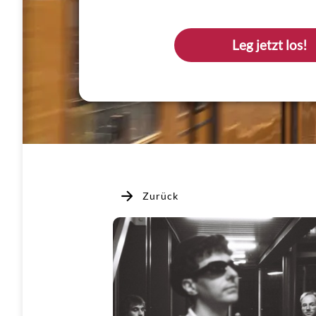
Leg jetzt los!
Zurück