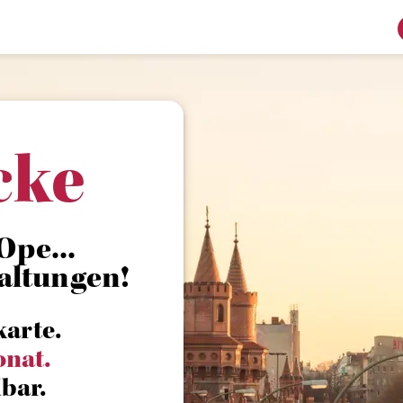
cke
Ope...
altungen!
karte.
onat.
bar.