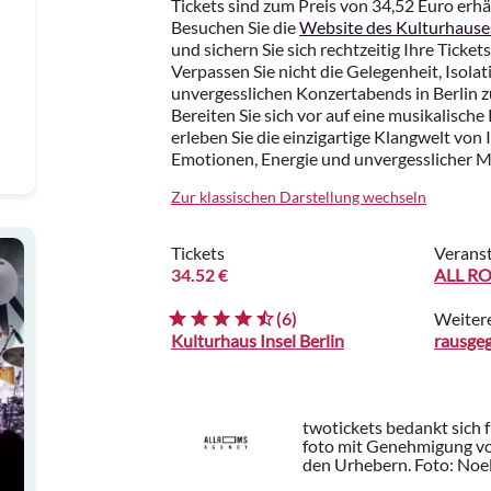
Tickets sind zum Preis von 34,52 Euro erhäl
Besuchen Sie die
Website des Kulturhauses
und sichern Sie sich rechtzeitig Ihre Ticket
Verpassen Sie nicht die Gelegenheit, Isolati
unvergesslichen Konzertabends in Berlin 
Bereiten Sie sich vor auf eine musikalisch
erleben Sie die einzigartige Klangwelt von I
Emotionen, Energie und unvergesslicher 
Zur klassischen Darstellung wechseln
Tickets
Veranst
34.52 €
ALL R
(6)
Weiter
Kulturhaus Insel Berlin
rausge
twotickets bedankt sich 
foto mit Genehmigung 
den Urhebern.
Foto: Noel