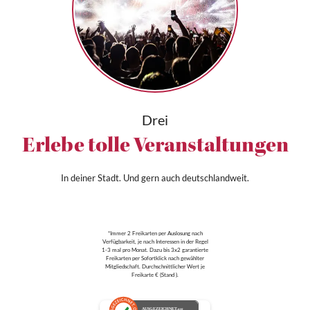
Drei
Erlebe tolle Veranstaltungen
In deiner Stadt. Und gern auch deutschlandweit.
*Immer 2 Freikarten per Auslosung nach
Verfügbarkeit, je nach Interessen in der Regel
1-3 mal pro Monat. Dazu bis 3x2 garantierte
Freikarten per Sofortklick nach gewählter
Mitgliedschaft. Durchschnittlicher Wert je
Freikarte € (Stand ).
AUSGEZEICHNET
.org