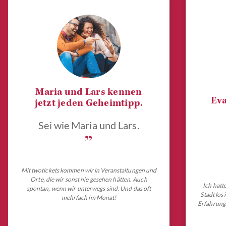
Maria und Lars kennen
Eva
jetzt jeden Geheimtipp.
Sei wie Maria und Lars.
„
Mit twotickets kommen wir in Veranstaltungen und
Orte, die wir sonst nie gesehen hätten. Auch
Ich hatt
spontan, wenn wir unterwegs sind. Und das oft
Stadt los
mehrfach im Monat!
Erfahrungs