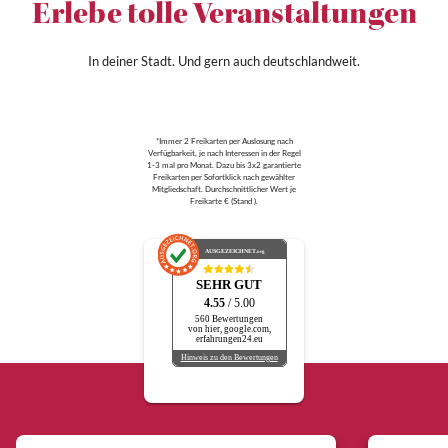
Erlebe tolle Veranstaltungen
In deiner Stadt. Und gern auch deutschlandweit.
*Immer 2 Freikarten per Auslosung nach
Verfügbarkeit, je nach Interessen in der Regel
1-3 mal pro Monat. Dazu bis 3x2 garantierte
Freikarten per Sofortklick nach gewählter
Mitgliedschaft. Durchschnittlicher Wert je
Freikarte € (Stand ).
AUSGEZEICHNET
.org
SEHR GUT
4.55
/ 5.00
560 Bewertungen
von hier, google.com,
erfahrungen24.eu
Hinweis zu den Bewertungen