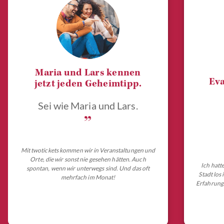
Maria und Lars kennen
Eva
jetzt jeden Geheimtipp.
Sei wie Maria und Lars.
„
Mit twotickets kommen wir in Veranstaltungen und
Orte, die wir sonst nie gesehen hätten. Auch
Ich hatt
spontan, wenn wir unterwegs sind. Und das oft
Stadt los
mehrfach im Monat!
Erfahrungs