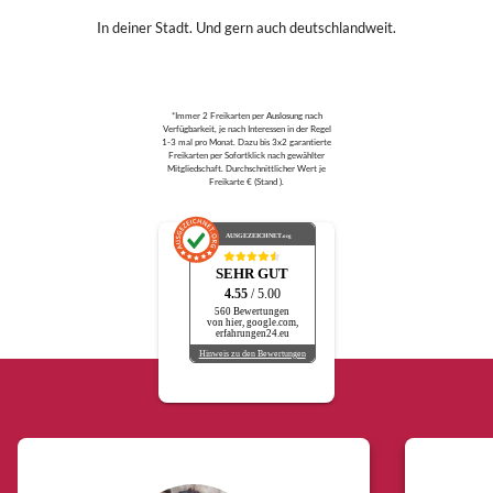
In deiner Stadt. Und gern auch deutschlandweit.
*Immer 2 Freikarten per Auslosung nach
Verfügbarkeit, je nach Interessen in der Regel
1-3 mal pro Monat. Dazu bis 3x2 garantierte
Freikarten per Sofortklick nach gewählter
Mitgliedschaft. Durchschnittlicher Wert je
Freikarte € (Stand ).
AUSGEZEICHNET
.org
SEHR GUT
4.55
/ 5.00
560 Bewertungen
von hier, google.com,
erfahrungen24.eu
Hinweis zu den Bewertungen