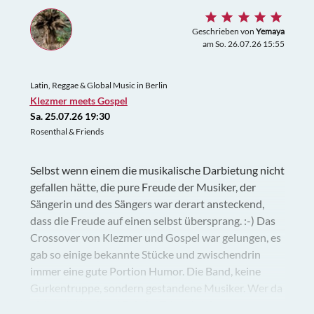
Geschrieben von
Yemaya
am So. 26.07.26 15:55
Latin, Reggae & Global Music in Berlin
Klezmer meets Gospel
Sa. 25.07.26 19:30
Rosenthal & Friends
Selbst wenn einem die musikalische Darbietung nicht
gefallen hätte, die pure Freude der Musiker, der
Sängerin und des Sängers war derart ansteckend,
dass die Freude auf einen selbst übersprang. :-) Das
Crossover von Klezmer und Gospel war gelungen, es
gab so einige bekannte Stücke und zwischendrin
immer eine gute Portion Humor. Die Band, keine
Gurkentruppe, sondern gestandene Musiker. Wer da
nicht mit Kopf und Bein im Takt mitgehen musste,