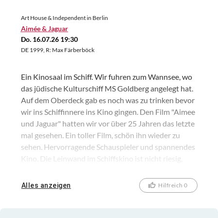
Art House & Independent in Berlin
Aimée & Jaguar
Do. 16.07.26 19:30
DE 1999, R: Max Färberböck
Ein Kinosaal im Schiff. Wir fuhren zum Wannsee, wo
das jüdische Kulturschiff MS Goldberg angelegt hat.
Auf dem Oberdeck gab es noch was zu trinken bevor
wir ins Schiffinnere ins Kino gingen. Den Film "Aimee
und Jaguar" hatten wir vor über 25 Jahren das letzte
mal gesehen. Ein toller Film, schön ihn wieder zu
sehen. Hervorragende Schauspieler und spannendes
Kino. Die Leinwand im Schiffskino ist nicht riesig,
aber da wir uns in die erste Reihe gesetzt hatten, war
das alles ganz prima. Ein schöner Abend auf und am
Alles anzeigen
Hilfreich 0
Wannsee.