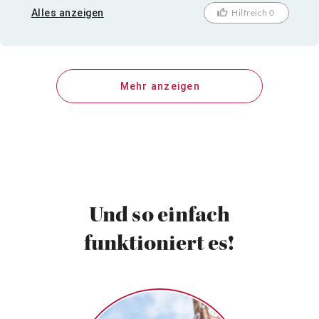
der war definitiv bei der falschen Veranstaltung.
Alles anzeigen
Hilfreich 0
Sehens- und Hörenswert - ein Genuß! :-)
Mehr anzeigen
Und so einfach
funktioniert es!