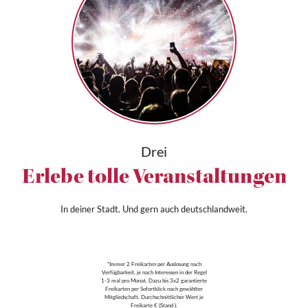
Drei
Erlebe tolle Veranstaltungen
In deiner Stadt. Und gern auch deutschlandweit.
*Immer 2 Freikarten per Auslosung nach
Verfügbarkeit, je nach Interessen in der Regel
1-3 mal pro Monat. Dazu bis 3x2 garantierte
Freikarten per Sofortklick nach gewählter
Mitgliedschaft. Durchschnittlicher Wert je
Freikarte € (Stand ).