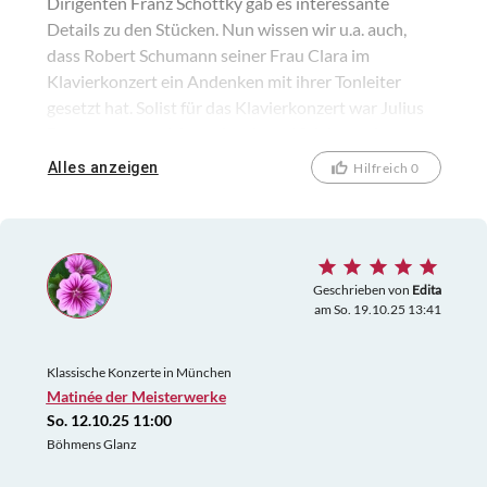
Dirigenten Franz Schottky gab es interessante
Details zu den Stücken. Nun wissen wir u.a. auch,
dass Robert Schumann seiner Frau Clara im
Klavierkonzert ein Andenken mit ihrer Tonleiter
gesetzt hat. Solist für das Klavierkonzert war Julius
Egensperger, welcher mit seinen 18 Jahren ein
Glanzlicht bei dem Konzert war.
Alles anzeigen
Hilfreich 0
Geschrieben von
Edita
am So. 19.10.25 13:41
Klassische Konzerte in München
Matinée der Meisterwerke
So. 12.10.25 11:00
Böhmens Glanz