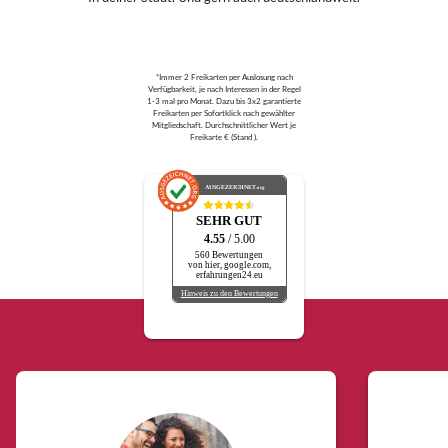
*Immer 2 Freikarten per Auslosung nach
Verfügbarkeit, je nach Interessen in der Regel
1-3 mal pro Monat. Dazu bis 3x2 garantierte
Freikarten per Sofortklick nach gewählter
Mitgliedschaft. Durchschnittlicher Wert je
Freikarte € (Stand ).
AUSGEZEICHNET
.org
SEHR GUT
4.55
/ 5.00
560 Bewertungen
von hier, google.com,
erfahrungen24.eu
Hinweis zu den Bewertungen