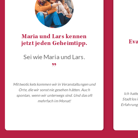
Maria und Lars kennen
Eva
jetzt jeden Geheimtipp.
Sei wie Maria und Lars.
„
Mit twotickets kommen wir in Veranstaltungen und
Orte, die wir sonst nie gesehen hätten. Auch
Ich hatt
spontan, wenn wir unterwegs sind. Und das oft
Stadt los
mehrfach im Monat!
Erfahrungs