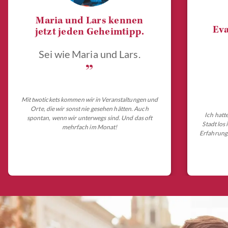
Maria und Lars kennen
Eva
jetzt jeden Geheimtipp.
Sei wie Maria und Lars.
„
Mit twotickets kommen wir in Veranstaltungen und
Orte, die wir sonst nie gesehen hätten. Auch
Ich hatt
spontan, wenn wir unterwegs sind. Und das oft
Stadt los
mehrfach im Monat!
Erfahrungs