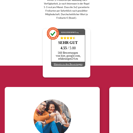
Verfügbarkeit, je nach Interessen in der Regel
1-3 mal pro Monat. Dazu bis 3x2 garantierte
Freikarten per Sofortklick nach gewählter
Mitgliedschaft. Durchschnittlicher Wert je
Freikarte € (Stand ).
AUSGEZEICHNET
.org
SEHR GUT
4.55
/ 5.00
560 Bewertungen
von hier, google.com,
erfahrungen24.eu
Hinweis zu den Bewertungen