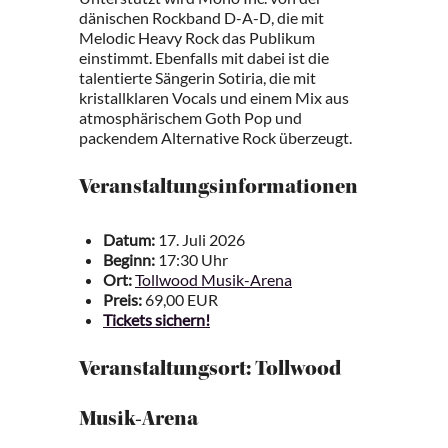
dänischen Rockband D-A-D, die mit
Melodic Heavy Rock das Publikum
einstimmt. Ebenfalls mit dabei ist die
talentierte Sängerin Sotiria, die mit
kristallklaren Vocals und einem Mix aus
atmosphärischem Goth Pop und
packendem Alternative Rock überzeugt.
Veranstaltungsinformationen
Datum:
17. Juli 2026
Beginn:
17:30 Uhr
Ort:
Tollwood Musik-Arena
Preis:
69,00 EUR
Tickets sichern!
Veranstaltungsort: Tollwood
Musik-Arena