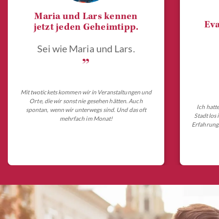
Maria und Lars kennen
Eva
jetzt jeden Geheimtipp.
Sei wie Maria und Lars.
„
Mit twotickets kommen wir in Veranstaltungen und
Orte, die wir sonst nie gesehen hätten. Auch
Ich hatt
spontan, wenn wir unterwegs sind. Und das oft
Stadt los
mehrfach im Monat!
Erfahrungs