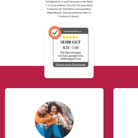
Verfügbarkeit, je nach Interessen in der Regel
1-3 mal pro Monat. Dazu bis 3x2 garantierte
Freikarten per Sofortklick nach gewählter
Mitgliedschaft. Durchschnittlicher Wert je
Freikarte € (Stand ).
AUSGEZEICHNET
.org
SEHR GUT
4.55
/ 5.00
560 Bewertungen
von hier, google.com,
erfahrungen24.eu
Hinweis zu den Bewertungen