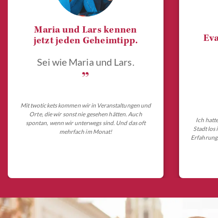
Maria und Lars kennen
Eva
jetzt jeden Geheimtipp.
Sei wie Maria und Lars.
„
Mit twotickets kommen wir in Veranstaltungen und
Orte, die wir sonst nie gesehen hätten. Auch
Ich hatt
spontan, wenn wir unterwegs sind. Und das oft
Stadt los
mehrfach im Monat!
Erfahrungs