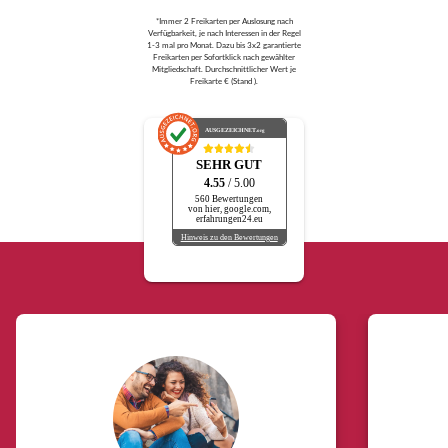
*Immer 2 Freikarten per Auslosung nach
Verfügbarkeit, je nach Interessen in der Regel
1-3 mal pro Monat. Dazu bis 3x2 garantierte
Freikarten per Sofortklick nach gewählter
Mitgliedschaft. Durchschnittlicher Wert je
Freikarte € (Stand ).
AUSGEZEICHNET
.org
SEHR GUT
4.55
/ 5.00
560 Bewertungen
von hier, google.com,
erfahrungen24.eu
Hinweis zu den Bewertungen