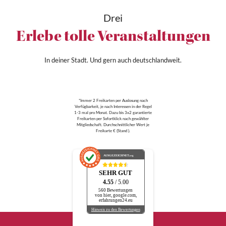
Drei
Erlebe tolle Veranstaltungen
In deiner Stadt. Und gern auch deutschlandweit.
*Immer 2 Freikarten per Auslosung nach
Verfügbarkeit, je nach Interessen in der Regel
1-3 mal pro Monat. Dazu bis 3x2 garantierte
Freikarten per Sofortklick nach gewählter
Mitgliedschaft. Durchschnittlicher Wert je
Freikarte € (Stand ).
AUSGEZEICHNET
.org
SEHR GUT
4.55
/ 5.00
560 Bewertungen
von hier, google.com,
erfahrungen24.eu
Hinweis zu den Bewertungen