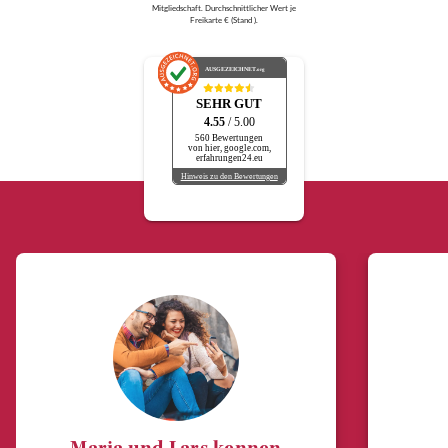
Mitgliedschaft. Durchschnittlicher Wert je
Freikarte € (Stand ).
AUSGEZEICHNET
.org
SEHR GUT
4.55
/ 5.00
560 Bewertungen
von hier, google.com,
erfahrungen24.eu
Hinweis zu den Bewertungen