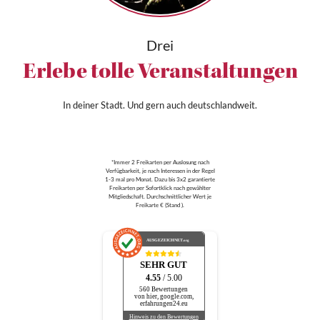
Drei
Erlebe tolle Veranstaltungen
In deiner Stadt. Und gern auch deutschlandweit.
*Immer 2 Freikarten per Auslosung nach
Verfügbarkeit, je nach Interessen in der Regel
1-3 mal pro Monat. Dazu bis 3x2 garantierte
Freikarten per Sofortklick nach gewählter
Mitgliedschaft. Durchschnittlicher Wert je
Freikarte € (Stand ).
AUSGEZEICHNET
.org
SEHR GUT
4.55
/ 5.00
560 Bewertungen
von hier, google.com,
erfahrungen24.eu
Hinweis zu den Bewertungen