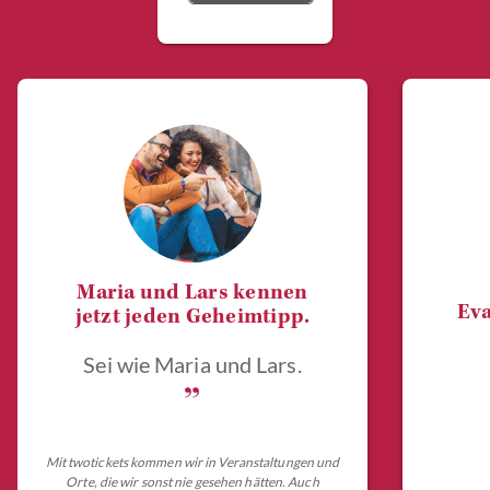
Maria und Lars kennen
Eva
jetzt jeden Geheimtipp.
Sei wie Maria und Lars.
„
Mit twotickets kommen wir in Veranstaltungen und
Orte, die wir sonst nie gesehen hätten. Auch