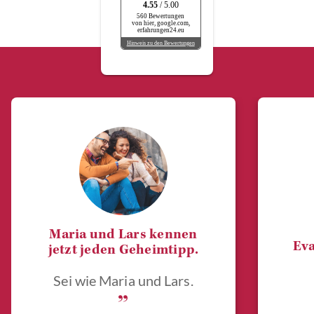
4.55
/ 5.00
560 Bewertungen
von hier, google.com,
erfahrungen24.eu
Hinweis zu den Bewertungen
Maria und Lars kennen
Eva
jetzt jeden Geheimtipp.
Sei wie Maria und Lars.
„