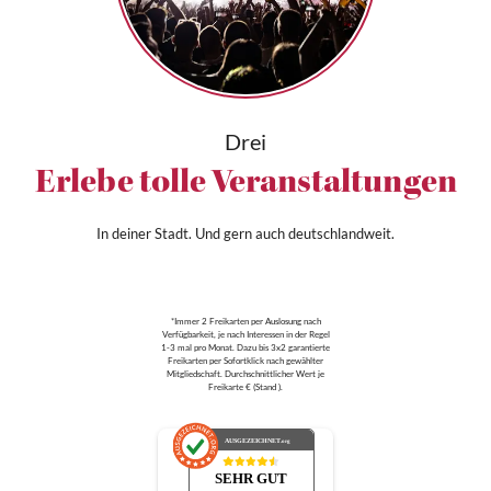
Drei
Erlebe tolle Veranstaltungen
In deiner Stadt. Und gern auch deutschlandweit.
*Immer 2 Freikarten per Auslosung nach
Verfügbarkeit, je nach Interessen in der Regel
1-3 mal pro Monat. Dazu bis 3x2 garantierte
Freikarten per Sofortklick nach gewählter
Mitgliedschaft. Durchschnittlicher Wert je
Freikarte € (Stand ).
AUSGEZEICHNET
.org
SEHR GUT