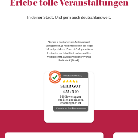
Erlebe tolle Veranstaltungen
In deiner Stadt. Und gern auch deutschlandweit.
*Immer 2 Freikarten per Auslosung nach
Verfügbarkeit, je nach Interessen in der Regel
1-3 mal pro Monat. Dazu bis 3x2 garantierte
Freikarten per Sofortklick nach gewählter
Mitgliedschaft. Durchschnittlicher Wert je
Freikarte € (Stand ).
AUSGEZEICHNET
.org
SEHR GUT
4.55
/ 5.00
560 Bewertungen
von hier, google.com,
erfahrungen24.eu
Hinweis zu den Bewertungen