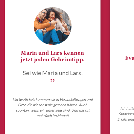
Maria und Lars kennen
Eva
jetzt jeden Geheimtipp.
Sei wie Maria und Lars.
„
Mit twotickets kommen wir in Veranstaltungen und
Orte, die wir sonst nie gesehen hätten. Auch
Ich hatt
spontan, wenn wir unterwegs sind. Und das oft
Stadt los
mehrfach im Monat!
Erfahrungs