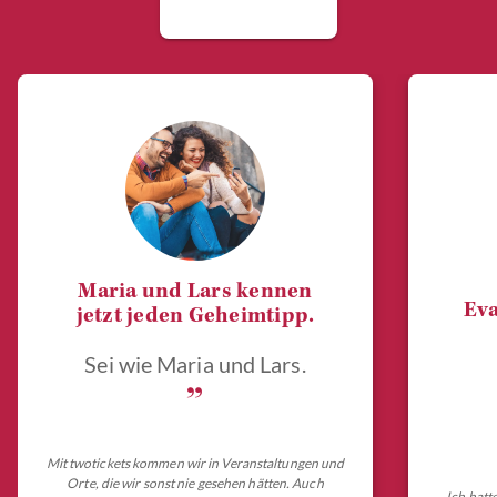
Maria und Lars kennen
Eva
jetzt jeden Geheimtipp.
Sei wie Maria und Lars.
„
Mit twotickets kommen wir in Veranstaltungen und
Orte, die wir sonst nie gesehen hätten. Auch
Ich hatt