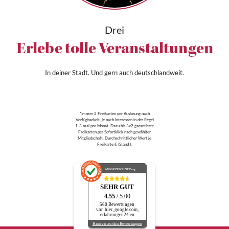
Drei
Erlebe tolle Veranstaltungen
In deiner Stadt. Und gern auch deutschlandweit.
*Immer 2 Freikarten per Auslosung nach
Verfügbarkeit, je nach Interessen in der Regel
1-3 mal pro Monat. Dazu bis 3x2 garantierte
Freikarten per Sofortklick nach gewählter
Mitgliedschaft. Durchschnittlicher Wert je
Freikarte € (Stand ).
AUSGEZEICHNET
.org
SEHR GUT
4.55
/ 5.00
560 Bewertungen
von hier, google.com,
erfahrungen24.eu
Hinweis zu den Bewertungen