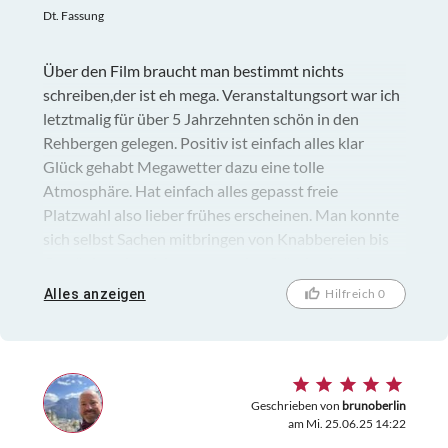
Dt. Fassung
Über den Film braucht man bestimmt nichts
schreiben,der ist eh mega. Veranstaltungsort war ich
letztmalig für über 5 Jahrzehnten schön in den
Rehbergen gelegen. Positiv ist einfach alles klar
Glück gehabt Megawetter dazu eine tolle
Atmosphäre. Hat einfach alles gepasst freie
Platzwahl also lieber frühes erscheinen. Man konnte
sich selbst Sachen mitbringen von Knabbereien bis
Getränke oder sich etwas an den Ständen kaufen, wo
es auch kostenlos Mückenspray gab. Klar auf Dauer
Alles anzeigen
Hilfreich 0
hat irgendwann der Hintern weh getan trotz
Sitzpolster die es vor Ort ebenfalls kostenlos gab.
Nächstesmal würde ich meine eigenen mitnehmen.
Aber wie gesagt ein sehr schöner Abend gewesen,
jederzeit gerne wieder
Geschrieben von
brunoberlin
am Mi. 25.06.25 14:22