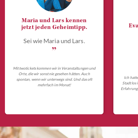
Maria und Lars kennen
Eva
jetzt jeden Geheimtipp.
Sei wie Maria und Lars.
„
Mit twotickets kommen wir in Veranstaltungen und
Orte, die wir sonst nie gesehen hätten. Auch
Ich hatt
spontan, wenn wir unterwegs sind. Und das oft
Stadt los
mehrfach im Monat!
Erfahrungs