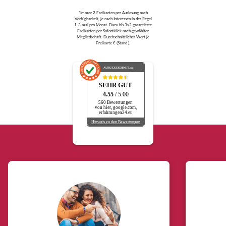
*Immer 2 Freikarten per Auslosung nach
Verfügbarkeit, je nach Interessen in der Regel
1-3 mal pro Monat. Dazu bis 3x2 garantierte
Freikarten per Sofortklick nach gewählter
Mitgliedschaft. Durchschnittlicher Wert je
Freikarte € (Stand ).
AUSGEZEICHNET
.org
SEHR GUT
4.55
/ 5.00
560 Bewertungen
von hier, google.com,
erfahrungen24.eu
Hinweis zu den Bewertungen