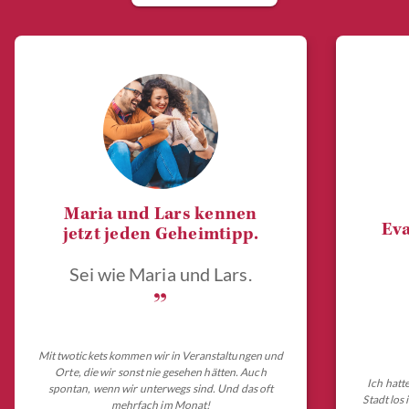
Maria und Lars kennen
Eva
jetzt jeden Geheimtipp.
Sei wie Maria und Lars.
„
Mit twotickets kommen wir in Veranstaltungen und
Orte, die wir sonst nie gesehen hätten. Auch
Ich hatt
spontan, wenn wir unterwegs sind. Und das oft
Stadt los
mehrfach im Monat!