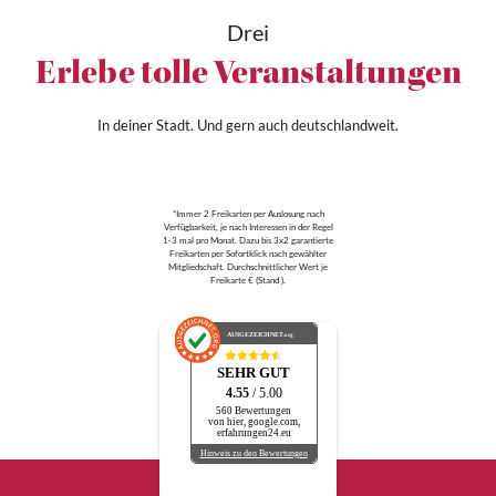
Drei
Erlebe tolle Veranstaltungen
In deiner Stadt. Und gern auch deutschlandweit.
*Immer 2 Freikarten per Auslosung nach
Verfügbarkeit, je nach Interessen in der Regel
1-3 mal pro Monat. Dazu bis 3x2 garantierte
Freikarten per Sofortklick nach gewählter
Mitgliedschaft. Durchschnittlicher Wert je
Freikarte € (Stand ).
AUSGEZEICHNET
.org
SEHR GUT
4.55
/ 5.00
560 Bewertungen
von hier, google.com,
erfahrungen24.eu
Hinweis zu den Bewertungen