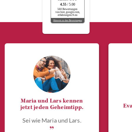
4.55
/ 5.00
560 Bewertungen
von hier, google.com,
erfahrungen24.eu
Hinweis zu den Bewertungen
Maria und Lars kennen
Eva
jetzt jeden Geheimtipp.
Sei wie Maria und Lars.
„