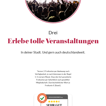
Drei
Erlebe tolle Veranstaltungen
In deiner Stadt. Und gern auch deutschlandweit.
*Immer 2 Freikarten per Auslosung nach
Verfügbarkeit, je nach Interessen in der Regel
1-3 mal pro Monat. Dazu bis 3x2 garantierte
Freikarten per Sofortklick nach gewählter
Mitgliedschaft. Durchschnittlicher Wert je
Freikarte € (Stand ).
AUSGEZEICHNET
.org
SEHR GUT