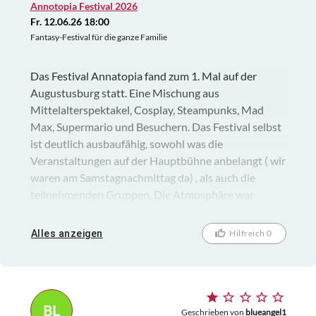
Annotopia Festival 2026
Fr. 12.06.26 18:00
Fantasy-Festival für die ganze Familie
Das Festival Annatopia fand zum 1. Mal auf der
Augustusburg statt. Eine Mischung aus
Mittelalterspektakel, Cosplay, Steampunks, Mad
Max, Supermario und Besuchern. Das Festival selbst
ist deutlich ausbaufähig, sowohl was die
Veranstaltungen auf der Hauptbühne anbelangt ( wir
waren am Samstagnachmittag da) , als auch die
teilnehmenden Gruppen. Die Atmosphäre war
trotzdem gut und sehr entspannt. Die kulinarische
Situation hat deutlich Luft nach oben. Die
Alles anzeigen
Hilfreich 0
Burganlage ist wunderschön und der Eintriit in die
Museen ist im Eintrittspreis enthalten.
BL
Geschrieben von
blueangel1