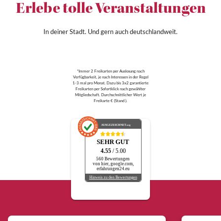
Erlebe tolle Veranstaltungen
In deiner Stadt. Und gern auch deutschlandweit.
*Immer 2 Freikarten per Auslosung nach
Verfügbarkeit, je nach Interessen in der Regel
1-3 mal pro Monat. Dazu bis 3x2 garantierte
Freikarten per Sofortklick nach gewählter
Mitgliedschaft. Durchschnittlicher Wert je
Freikarte € (Stand ).
AUSGEZEICHNET
.org
SEHR GUT
4.55
/ 5.00
560 Bewertungen
von hier, google.com,
erfahrungen24.eu
Hinweis zu den Bewertungen