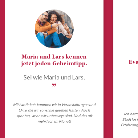
Maria und Lars kennen
Eva
jetzt jeden Geheimtipp.
Sei wie Maria und Lars.
„
Mit twotickets kommen wir in Veranstaltungen und
Orte, die wir sonst nie gesehen hätten. Auch
Ich hatt
spontan, wenn wir unterwegs sind. Und das oft
Stadt los
mehrfach im Monat!
Erfahrungs