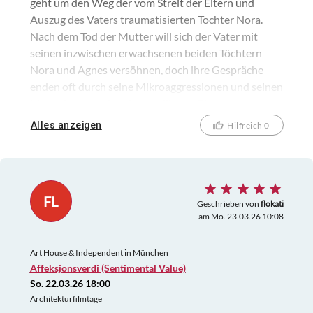
geht um den Weg der vom Streit der Eltern und
Auszug des Vaters traumatisierten Tochter Nora.
Nach dem Tod der Mutter will sich der Vater mit
seinen inzwischen erwachsenen beiden Töchtern
Nora und Agnes versöhnen, doch ihre Gespräche
enden oft durch seine Mikroaggressionen und seinen
Mangel an emotionaler Intelligenz. Ein
hochdekorierter, aber nicht ganz einfacher Film, der
Alles anzeigen
Hilfreich 0
viele – nicht nur positive - Emotionen hervorruft.
FL
Geschrieben von
flokati
am Mo. 23.03.26 10:08
Art House & Independent in München
Affeksjonsverdi (Sentimental Value)
So. 22.03.26 18:00
Architekturfilmtage