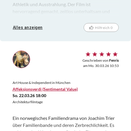
Athletik und Ausstrahlung. Der Film ist
hervorragend gemacht, zeitlos unterhaltsam und
absolut sehenswert. Perfekt musikalisch begleitet
wurde die Vorführung vom Pianisten Neil Brand aus
Alles anzeigen
Hilfreich 0
Nottingham, dessen einfühlsames und mitreißendes
Spiel die Bilder eindrucksvoll zum Leben erweckte.
Geschrieben von
Fenris
am Mo. 30.03.26 10:53
Art House & Independent in München
Affeksjonsverdi (Sentimental Value)
So. 22.03.26 18:00
Architekturfilmtage
Ein norwegisches Familiendrama von Joachim Trier
über Familienbande und deren Zerbrechlichkeit. Es