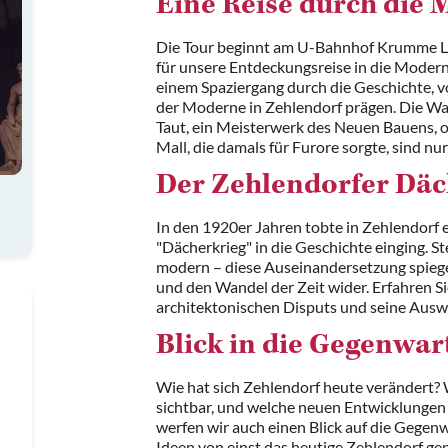
Eine Reise durch die
Die Tour beginnt am U-Bahnhof Krumme La
für unsere Entdeckungsreise in die Modern
einem Spaziergang durch die Geschichte, v
der Moderne in Zehlendorf prägen. Die W
Taut, ein Meisterwerk des Neuen Bauens, o
Mall, die damals für Furore sorgte, sind nur
Der Zehlendorfer Däc
In den 1920er Jahren tobte in Zehlendorf ei
"Dächerkrieg" in die Geschichte einging. St
modern – diese Auseinandersetzung spiege
und den Wandel der Zeit wider. Erfahren S
architektonischen Disputs und seine Auswi
Blick in die Gegenwar
Wie hat sich Zehlendorf heute verändert?
sichtbar, und welche neuen Entwicklungen 
werfen wir auch einen Blick auf die Gege
Ideen von einst das heutige Zehlendorf ge