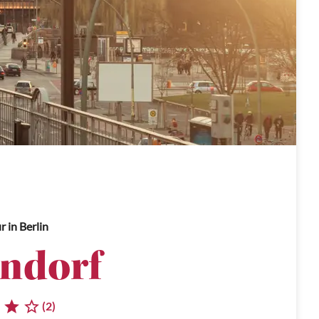
ur
in Berlin
ndorf
(2)