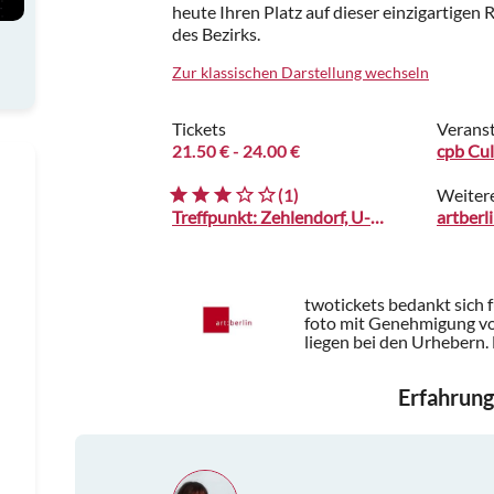
heute Ihren Platz auf dieser einzigartigen
des Bezirks.
Zur klassischen Darstellung wechseln
Tickets
Veranst
21.50 €
- 24.00 €
cpb Cu
(1)
Weiter
Treffpunkt: Zehlendorf, U-Bahnhof Krumme Lanke, Vorplatz
artberl
twotickets bedankt sich 
foto mit Genehmigung vo
liegen bei den Urhebern.
Erfahrung