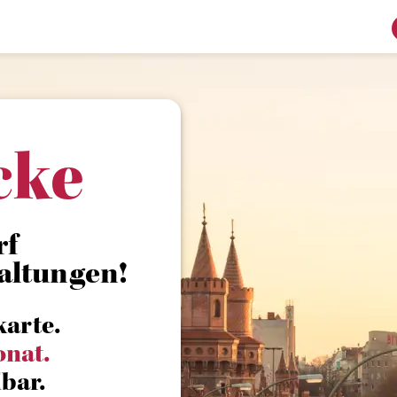
cke
rf
altungen!
karte.
onat.
bar.