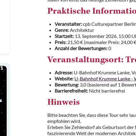
Praktische Informati
Veranstalter:
cpb Culturepartner Berl
Genre:
Architektur
Startzeit:
13. September 2026, 15:00 U
Preis:
21,50 € (maximaler Preis: 24,00 €
Anzahl der Bewertungen:
0
Veranstaltungsort: Tr
Adresse:
U-Bahnhof Krumme Lanke, Vor
Website:
U-Bahnhof Krumme Lanke - 
Bewertung:
3,0 (basierend auf 1 Bewer
Barrierefreiheit:
Nicht barrierefrei
Hinweis
Bitte beachten Sie, dass diese Tour sehr la
empfohlen wird.
Erleben Sie Zehlendorf als Geburtsort der 
faszinierende Welt der modernen Architekt