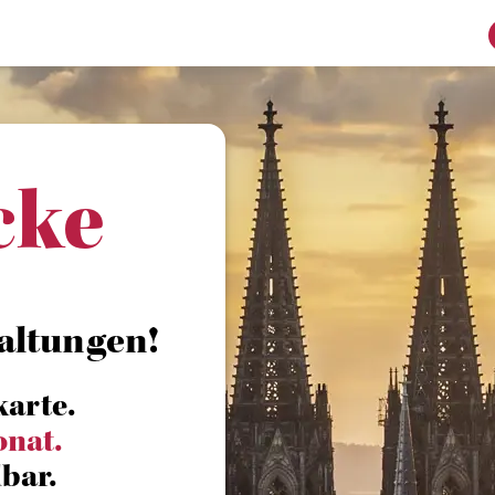
cke
altungen!
karte.
onat.
bar.