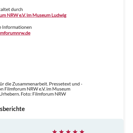
altet durch
rum NRW e.V. im Museum Ludwig
e Informationen
lmforumnrw.de
für die Zusammenarbeit. Pressetext und -
on Filmforum NRW e.V. im Museum
 Urhebern.
Foto: Filmforum NRW
sberichte