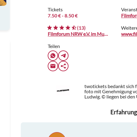
Tickets
Veranst
7.50 €
- 8.50 €
Filmfo
(13)
Weiter
Filmforum NRW e.V. im Museum Ludwig
www.fi
Teilen
twotickets bedankt sich 
foto mit Genehmigung v
Ludwig. © liegen bei den
Erfahrung