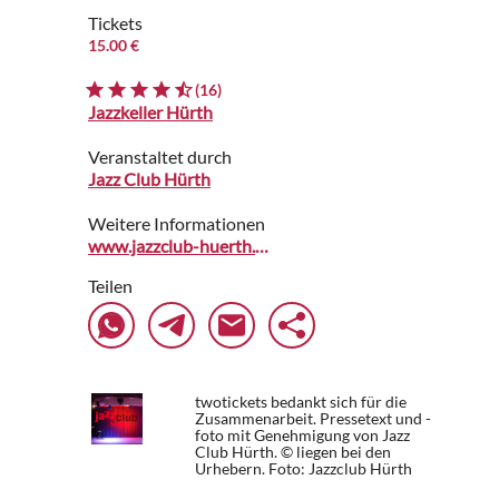
Tickets
15.00 €
(16)
Jazzkeller Hürth
Veranstaltet durch
Jazz Club Hürth
Weitere Informationen
www.jazzclub-huerth.de
Teilen
twotickets bedankt sich für die
Zusammenarbeit. Pressetext und -
foto mit Genehmigung von Jazz
Club Hürth. © liegen bei den
Urhebern.
Foto: Jazzclub Hürth