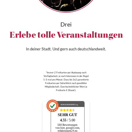
Drei
Erlebe tolle Veranstaltungen
In deiner Stadt. Und gern auch deutschlandweit.
*Immer 2 Freikarten per Auslosung nach
Verfügbarkeit, je nach Interessen in der Regel
1-3 mal pro Monat. Dazu bis 3x2 garantierte
Freikarten per Sofortklick nach gewählter
Mitgliedschaft. Durchschnittlicher Wert je
Freikarte € (Stand ).
AUSGEZEICHNET
.org
SEHR GUT
4.55
/ 5.00
560 Bewertungen
von hier, google.com,
erfahrungen24.eu