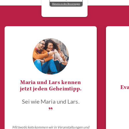
Hinweis zu den Bewertungen
Maria und Lars kennen
Eva
jetzt jeden Geheimtipp.
Sei wie Maria und Lars.
„
Mit twotickets kommen wir in Veranstaltungen und