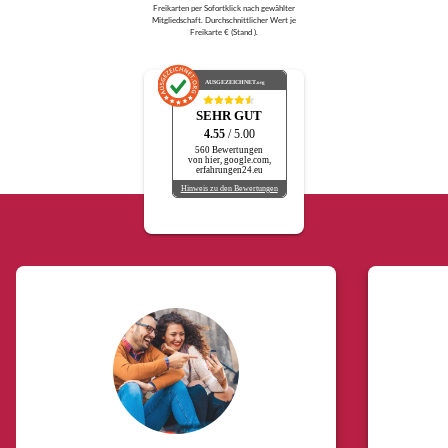
Freikarten per Sofortklick nach gewählter
Mitgliedschaft. Durchschnittlicher Wert je
Freikarte € (Stand ).
AUSGEZEICHNET
.org
SEHR GUT
4.55
/ 5.00
560 Bewertungen
von hier, google.com,
erfahrungen24.eu
Hinweis zu den Bewertungen