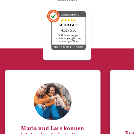
Freikarte € (Stand ).
AUSGEZEICHNET
.org
SEHR GUT
4.55
/ 5.00
560 Bewertungen
von hier, google.com,
erfahrungen24.eu
Hinweis zu den Bewertungen
Maria und Lars kennen