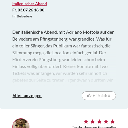
Italienischer Abend
Fr. 03.07.26 18:00
Im Belvedere
Der italienische Abend, mit Adriano Mottola auf der
Belvedere am Pfingstenberg, war grandios. Was für
ein toller Sänger, das Publikum war fantastisch, die
Stimmung mega, die Location einfach genial. Der
Förderverein Pfingstberg war leider schon beim
Einlass völlig überfordert. Keiner konnte mit Two
Tickets was anfangen, wir wurden sehr unhöflich
gebeten zur Seite zu treten. Irgendwann durften wir
dann doch rein. Jeweils 1 Stand für Essen und
Trinken war definitiv zu wenig für so viel Menschen.
Alles anzeigen
Hilfreich 0
Das Essen war semi und völlig überteuert, Getränke
ebenfalls. Warmer Weißwein, ein kleines Weinglas
mit Aperol Spritz 9€. Es war trotzdem ein super
schöner Abend, danke an den Veranstalter und TT.
Geschrieben von
Sonnenallee