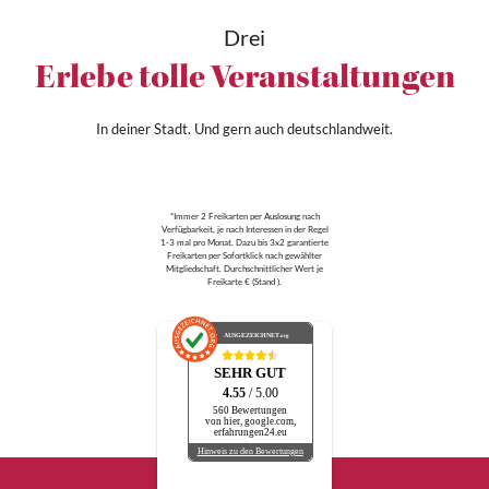
Drei
Erlebe tolle Veranstaltungen
In deiner Stadt. Und gern auch deutschlandweit.
*Immer 2 Freikarten per Auslosung nach
Verfügbarkeit, je nach Interessen in der Regel
1-3 mal pro Monat. Dazu bis 3x2 garantierte
Freikarten per Sofortklick nach gewählter
Mitgliedschaft. Durchschnittlicher Wert je
Freikarte € (Stand ).
AUSGEZEICHNET
.org
SEHR GUT
4.55
/ 5.00
560 Bewertungen
von hier, google.com,
erfahrungen24.eu
Hinweis zu den Bewertungen