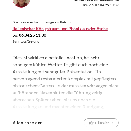
am Mo. 07.04.25 10:32
Gastronomische Führungen in Potsdam
Italienischer Königstraum und Phönix aus der Asche
So. 06.04.25 11:00
Sonntagsführung
Dies ist wirklich eine tolle Location, bei sehr
sonnigem kühlen Wetter. Es gibt auch noch eine
Ausstellung mit sehr guter Präsentation. Ein
hervorragend restaurierter Komplex mit gepflegten
historischem Garten. Leider mussten wir wegen nicht
aufhörenden Nasenbluten die Führung zeitig
abbrechen. Später sahen wir uns noch die
Ausstellung an und machten einen Rundgang,
genossen den sehr schöner weiter Blick in die
Umgebung, auch Pfaueninsel, sogar bis zum
Alles anzeigen
Hilfreich 0
Potsdamer Platz. Ich fand alles sehr spannend, die