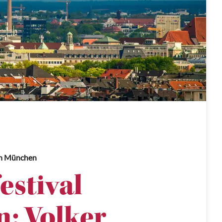
n München
estival
: Volker