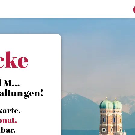
cke
 M...
altungen!
karte.
onat.
bar.