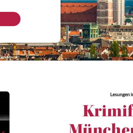
Lesungen
i
Krimif
München