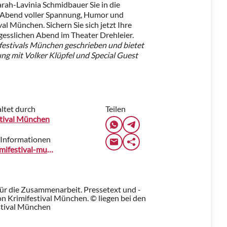
arah-Lavinia Schmidbauer Sie in die
n Abend voller Spannung, Humor und
al München. Sichern Sie sich jetzt Ihre
rgesslichen Abend im Theater Drehleier.
festivals München geschrieben und bietet
ung mit Volker Klüpfel und Special Guest
ltet durch
Teilen
stival München
 Informationen
www.krimifestival-muenchen.de
für die Zusammenarbeit. Pressetext und -
n Krimifestival München. © liegen bei den
stival München