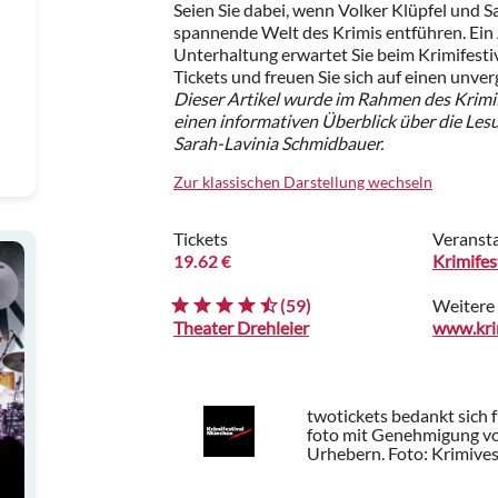
Seien Sie dabei, wenn Volker Klüpfel und S
spannende Welt des Krimis entführen. Ei
Unterhaltung erwartet Sie beim Krimifestiv
Tickets und freuen Sie sich auf einen unve
Dieser Artikel wurde im Rahmen des Krimi
einen informativen Überblick über die Les
Sarah-Lavinia Schmidbauer.
Zur klassischen Darstellung wechseln
Tickets
Veransta
19.62 €
Krimife
(59)
Weitere
Theater Drehleier
twotickets bedankt sich 
foto mit Genehmigung vo
Urhebern.
Foto: Krimive