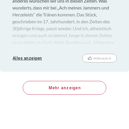
anderes wünschen wir uns in diesen Zeiten. Was
wunderts, dass mir bei „Ach meines Jammers und
Herzeleids“ die Tränen kommen. Das Stück,
geschrieben im 17. Jahrhundert, in den Zeiten des
30jährige Kriegs, passt wieder. Und ich, atheistisch
erzogen und auch so lebend, fange in diesen Zeiten
an zu beten: zu Gott, Allah, Buddha und... Möge eine
oder mögen alle diese Mächte helfen, dass die Welt
wieder friedlicher wird. Denn ob es die Menschen
Alles anzeigen
Hilfreich 0
schaffen??? Ein großes Dankeschön an L’Anima
Barocca, also an David Erler, Katharina Holzhey,
Stefan Rath und Christiane Bräutigam für diese
berührende Musik.
Mehr anzeigen