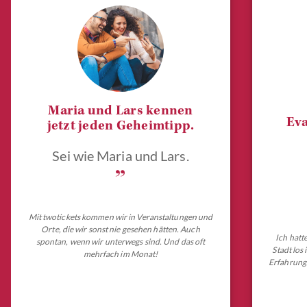
Maria und Lars kennen
Eva
jetzt jeden Geheimtipp.
Sei wie Maria und Lars.
„
Mit twotickets kommen wir in Veranstaltungen und
Orte, die wir sonst nie gesehen hätten. Auch
Ich hatt
spontan, wenn wir unterwegs sind. Und das oft
Stadt los
mehrfach im Monat!
Erfahrungs