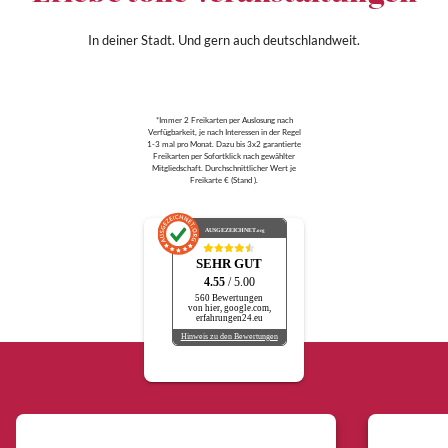
In deiner Stadt. Und gern auch deutschlandweit.
*Immer 2 Freikarten per Auslosung nach
Verfügbarkeit, je nach Interessen in der Regel
1-3 mal pro Monat. Dazu bis 3x2 garantierte
Freikarten per Sofortklick nach gewählter
Mitgliedschaft. Durchschnittlicher Wert je
Freikarte € (Stand ).
AUSGEZEICHNET
.org
SEHR GUT
4.55
/ 5.00
560 Bewertungen
von hier, google.com,
erfahrungen24.eu
Hinweis zu den Bewertungen