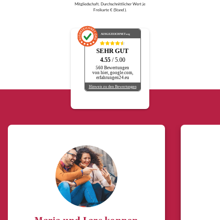
Mitgliedschaft. Durchschnittlicher Wert je
Freikarte € (Stand ).
AUSGEZEICHNET
.org
SEHR GUT
4.55
/ 5.00
560 Bewertungen
von hier, google.com,
erfahrungen24.eu
Hinweis zu den Bewertungen