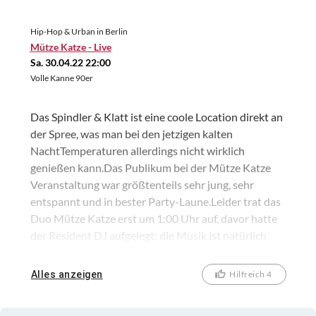
Hip-Hop & Urban in Berlin
Mütze Katze - Live
Sa. 30.04.22 22:00
Volle Kanne 90er
Das Spindler & Klatt ist eine coole Location direkt an
der Spree, was man bei den jetzigen kalten
NachtTemperaturen allerdings nicht wirklich
genießen kann.Das Publikum bei der Mütze Katze
Veranstaltung war größtenteils sehr jung, sehr
entspannt und in bester Party-Laune.Leider trat das
Duo Mütze Katze erst um 1:00 Uhr auf, davor hatte
der Resident DJ aufgelegt; die Musik ist natürlich
Geschmackssache, sie war für meinen Geschmack
mittelmäßig. Mütze Katze haben dann wirklich
Alles anzeigen
Hilfreich 4
Stimmung gemacht mit ihrer Verkleidung,
KonfettiRegen, Leuchtstäbchen, Papier-Fähnchen