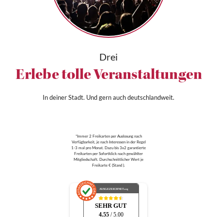
Drei
Erlebe tolle Veranstaltungen
In deiner Stadt. Und gern auch deutschlandweit.
*Immer 2 Freikarten per Auslosung nach
Verfügbarkeit, je nach Interessen in der Regel
1-3 mal pro Monat. Dazu bis 3x2 garantierte
Freikarten per Sofortklick nach gewählter
Mitgliedschaft. Durchschnittlicher Wert je
Freikarte € (Stand ).
AUSGEZEICHNET
.org
SEHR GUT
4.55
/ 5.00