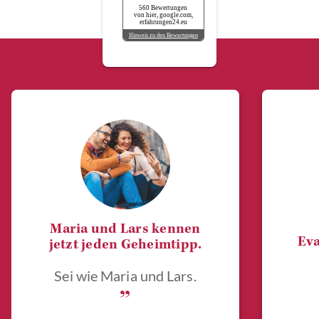
560 Bewertungen
von hier, google.com,
erfahrungen24.eu
Hinweis zu den Bewertungen
Maria und Lars kennen
Eva
jetzt jeden Geheimtipp.
Sei wie Maria und Lars.
„