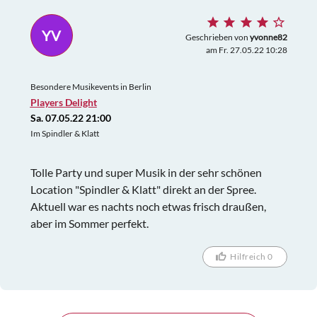
und allerlei anderen Gimmicks. Sie hätte nur ruhig
schon früher auftreten können; der Club war
YV
durchaus schon voll.
Geschrieben von
yvonne82
am Fr. 27.05.22 10:28
Besondere Musikevents in Berlin
Players Delight
Sa. 07.05.22 21:00
Im Spindler & Klatt
Tolle Party und super Musik in der sehr schönen
Location "Spindler & Klatt" direkt an der Spree.
Aktuell war es nachts noch etwas frisch draußen,
aber im Sommer perfekt.
Hilfreich 0