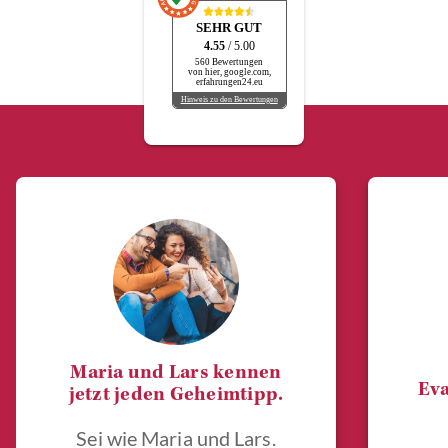
SEHR GUT
4.55
/ 5.00
560 Bewertungen
von hier, google.com,
erfahrungen24.eu
Hinweis zu den Bewertungen
Maria und Lars kennen
Eva
jetzt jeden Geheimtipp.
Sei wie Maria und Lars.