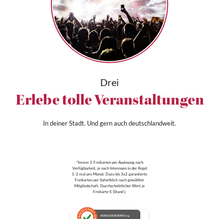
Drei
Erlebe tolle Veranstaltungen
In deiner Stadt. Und gern auch deutschlandweit.
*Immer 2 Freikarten per Auslosung nach
Verfügbarkeit, je nach Interessen in der Regel
1-3 mal pro Monat. Dazu bis 3x2 garantierte
Freikarten per Sofortklick nach gewählter
Mitgliedschaft. Durchschnittlicher Wert je
Freikarte € (Stand ).
AUSGEZEICHNET
.org