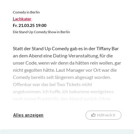
Comedy in Berlin
Lachkater
Fr. 21.03.25 19:00
Die Stand Up Comedy Show in Berlin
Statt der Stand Up Comedy gab es in der Tiffany Bar
an dem Abend eine Dating-Veranstaltung, für die
unser Code, wenn wir denn da hätten rein wollen, gar
nicht gegolten hätte. Laut Manager vor Ort war die
Comedy bereits seit längerem abgesagt worden.
Offenbar war das bei Two Tickets nicht
angekommen. Ich hoffe, ich bekomme wenigstens
noch meine Punkte für den Abend zurück. Ohne
Ersatzplan in Mitte zu stranden, war schon ärgerlich
genug gewesen.
Alles anzeigen
Hilfreich 0