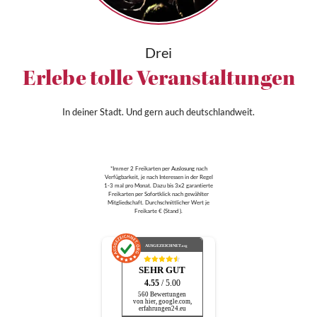
Drei
Erlebe tolle Veranstaltungen
In deiner Stadt. Und gern auch deutschlandweit.
*Immer 2 Freikarten per Auslosung nach
Verfügbarkeit, je nach Interessen in der Regel
1-3 mal pro Monat. Dazu bis 3x2 garantierte
Freikarten per Sofortklick nach gewählter
Mitgliedschaft. Durchschnittlicher Wert je
Freikarte € (Stand ).
AUSGEZEICHNET
.org
SEHR GUT
4.55
/ 5.00
560 Bewertungen
von hier, google.com,
erfahrungen24.eu