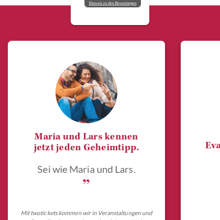
Hinweis zu den Bewertungen
Maria und Lars kennen
Eva
jetzt jeden Geheimtipp.
Sei wie Maria und Lars.
„
Mit twotickets kommen wir in Veranstaltungen und