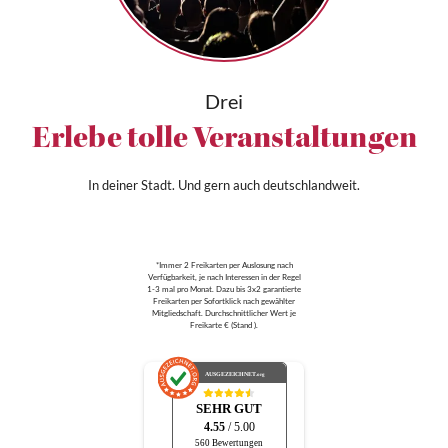
Drei
Erlebe tolle Veranstaltungen
In deiner Stadt. Und gern auch deutschlandweit.
*Immer 2 Freikarten per Auslosung nach
Verfügbarkeit, je nach Interessen in der Regel
1-3 mal pro Monat. Dazu bis 3x2 garantierte
Freikarten per Sofortklick nach gewählter
Mitgliedschaft. Durchschnittlicher Wert je
Freikarte € (Stand ).
AUSGEZEICHNET
.org
SEHR GUT
4.55
/ 5.00
560 Bewertungen