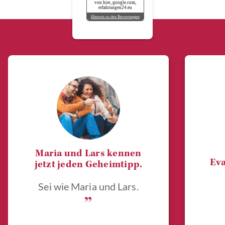
von hier, google.com,
erfahrungen24.eu
Hinweis zu den Bewertungen
Maria und Lars kennen
Eva
jetzt jeden Geheimtipp.
Sei wie Maria und Lars.
„