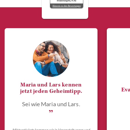
erfahrungen24.eu
Hinweis zu den Bewertungen
Maria und Lars kennen
Eva
jetzt jeden Geheimtipp.
Sei wie Maria und Lars.
„
Mit twotickets kommen wir in Veranstaltungen und