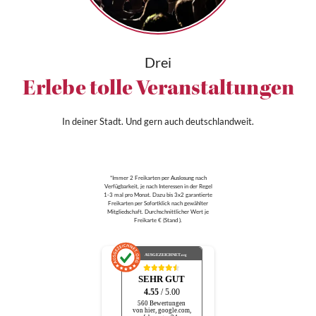
Drei
Erlebe tolle Veranstaltungen
In deiner Stadt. Und gern auch deutschlandweit.
*Immer 2 Freikarten per Auslosung nach
Verfügbarkeit, je nach Interessen in der Regel
1-3 mal pro Monat. Dazu bis 3x2 garantierte
Freikarten per Sofortklick nach gewählter
Mitgliedschaft. Durchschnittlicher Wert je
Freikarte € (Stand ).
AUSGEZEICHNET
.org
SEHR GUT
4.55
/ 5.00
560 Bewertungen
von hier, google.com,