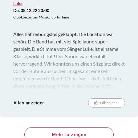
Luke
Do. 08.12.22 20:00
Clubkonzert im Musikclub Turbine
Alles hat reibungslos geklappt. Die Location war
schön. Die Band hat mit viel Spiellaune super
gespielt. Die Stimme vom Sänger Luke, ist einsame
Klasse, wirklich toll! Der Sound war ebenfalls
hervorragend. Wir konnten uns einen Sitzplatz direkt
vor der Bühne aussuchen. Insgesamt eine sehr
empfehlenswerte Band! Ohne TwoTickets hätte ich
diese Veranstaltung mitten in der Woche nicht
besucht. Das war ein sehr toller Abend! Dankeschön!
Alles anzeigen
Hilfreich 0
Mehr anzeigen