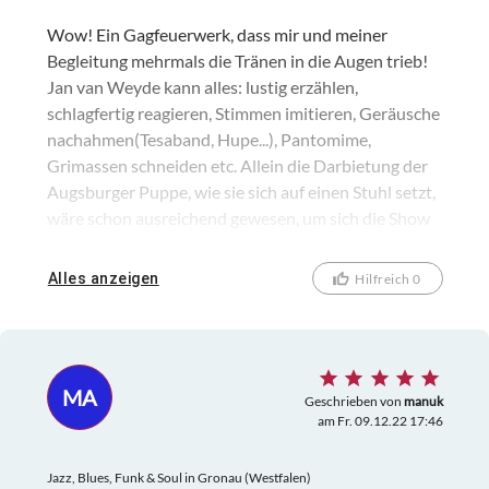
Wow! Ein Gagfeuerwerk, dass mir und meiner
Begleitung mehrmals die Tränen in die Augen trieb!
Jan van Weyde kann alles: lustig erzählen,
schlagfertig reagieren, Stimmen imitieren, Geräusche
nachahmen(Tesaband, Hupe...), Pantomime,
Grimassen schneiden etc. Allein die Darbietung der
Augsburger Puppe, wie sie sich auf einen Stuhl setzt,
wäre schon ausreichend gewesen, um sich die Show
anzusehen! Für Zartbesaitete und Kinder ist die
Show nicht geeignet, da auch sexuelle Inhalte
Alles anzeigen
Hilfreich 0
vorkommen und Herr von Weyde kein Blatt vor den
Mund nimmt. Wer kein Problem damit hat:
unbedingt hingehen!
MA
Geschrieben von
manuk
am Fr. 09.12.22 17:46
Jazz, Blues, Funk & Soul in Gronau (Westfalen)