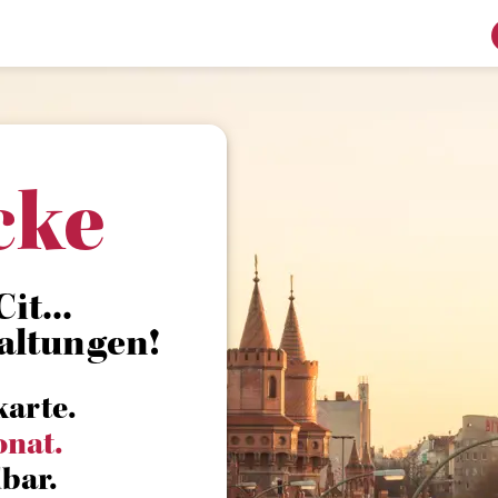
cke
it...
altungen!
karte.
onat.
bar.