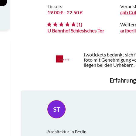
Tickets
Veranst
19.00 €
- 22.50 €
cpb Cu
(1)
Weiter
U Bahnhof Schlesisches Tor
artberl
twotickets bedankt sich 
foto mit Genehmigung vo
liegen bei den Urhebern.
Erfahrung
ST
Architektur in Berlin