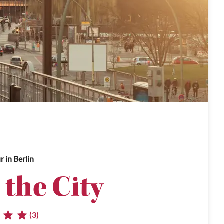
ur
in Berlin
the City
(3)