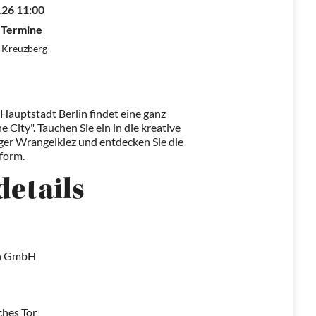
.26 11:00
 Termine
n Kreuzberg
n Hauptstadt Berlin findet eine ganz
 City". Tauchen Sie ein in die kreative
ger Wrangelkiez und entdecken Sie die
tform.
details
lin GmbH
ches Tor