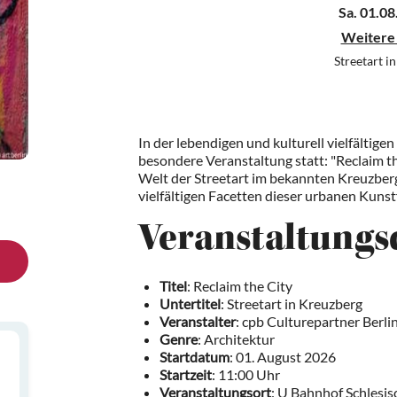
Sa. 01.08
Weitere
Streetart i
In der lebendigen und kulturell vielfältige
besondere Veranstaltung statt: "Reclaim the
Welt der Streetart im bekannten Kreuzber
vielfältigen Facetten dieser urbanen Kuns
Veranstaltungs
Titel
: Reclaim the City
Untertitel
: Streetart in Kreuzberg
Veranstalter
: cpb Culturepartner Ber
Genre
: Architektur
Startdatum
: 01. August 2026
Startzeit
: 11:00 Uhr
Veranstaltungsort
: U Bahnhof Schlesis