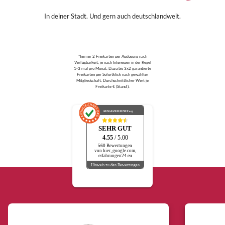
In deiner Stadt. Und gern auch deutschlandweit.
*Immer 2 Freikarten per Auslosung nach
Verfügbarkeit, je nach Interessen in der Regel
1-3 mal pro Monat. Dazu bis 3x2 garantierte
Freikarten per Sofortklick nach gewählter
Mitgliedschaft. Durchschnittlicher Wert je
Freikarte € (Stand ).
AUSGEZEICHNET
.org
SEHR GUT
4.55
/ 5.00
560 Bewertungen
von hier, google.com,
erfahrungen24.eu
Hinweis zu den Bewertungen