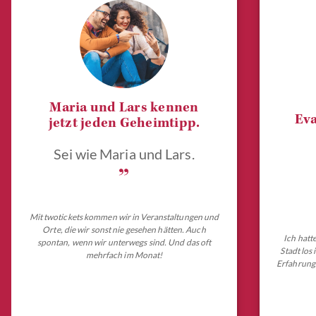
Maria und Lars kennen
Eva
jetzt jeden Geheimtipp.
Sei wie Maria und Lars.
„
Mit twotickets kommen wir in Veranstaltungen und
Orte, die wir sonst nie gesehen hätten. Auch
Ich hatt
spontan, wenn wir unterwegs sind. Und das oft
Stadt los
mehrfach im Monat!
Erfahrungs