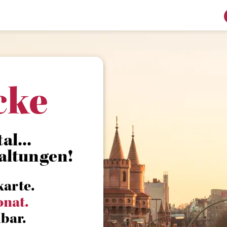
cke
al...
altungen!
karte.
onat.
bar.