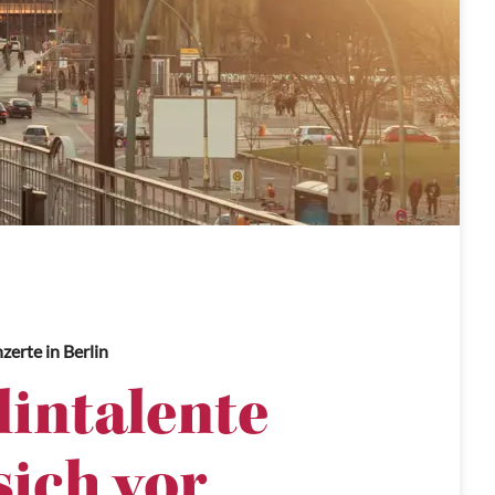
nzerte
in Berlin
lintalente
sich vor