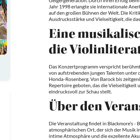
Geigergeneration. Durch ihren Erfolg be
Jahr 1998 erlangte sie internationale Aner
auf den großen Bühnen der Welt. Die Kritik
Ausdrucksstärke und Vielseitigkeit, die da
Eine musikalis
die Violinlitera
Das Konzertprogramm verspricht berühmte 
von aufstrebenden jungen Talenten unter d
Honda-Rosenberg. Von Barock bis zeitgenös
Repertoire geboten, das die Vielseitigkeit
eindrucksvoll zur Schau stellt.
Über den Veran
Die Veranstaltung findet in Blackmore’s - 
atmosphärischen Ort, der sich der Musik in
intime Atmosphäre und die exzellente Aku