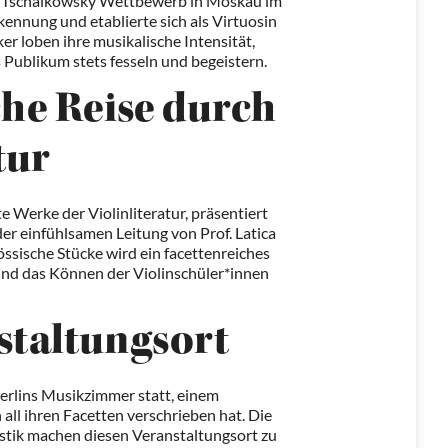
im Tschaikowsky Wettbewerb in Moskau im
kennung und etablierte sich als Virtuosin
er loben ihre musikalische Intensität,
s Publikum stets fesseln und begeistern.
che Reise durch
tur
Werke der Violinliteratur, präsentiert
er einfühlsamen Leitung von Prof. Latica
sische Stücke wird ein facettenreiches
 und das Können der Violinschüler*innen
staltungsort
Berlins Musikzimmer statt, einem
 all ihren Facetten verschrieben hat. Die
stik machen diesen Veranstaltungsort zu