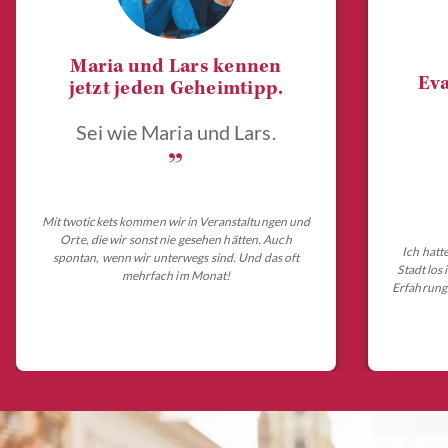
Maria und Lars kennen
Eva
jetzt jeden Geheimtipp.
Sei wie Maria und Lars.
„
Mit twotickets kommen wir in Veranstaltungen und
Orte, die wir sonst nie gesehen hätten. Auch
Ich hatt
spontan, wenn wir unterwegs sind. Und das oft
Stadt los
mehrfach im Monat!
Erfahrungs