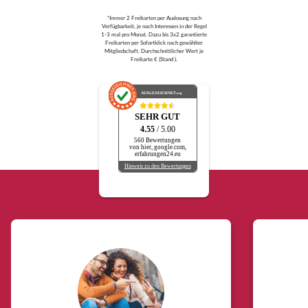
*Immer 2 Freikarten per Auslosung nach
Verfügbarkeit, je nach Interessen in der Regel
1-3 mal pro Monat. Dazu bis 3x2 garantierte
Freikarten per Sofortklick nach gewählter
Mitgliedschaft. Durchschnittlicher Wert je
Freikarte € (Stand ).
AUSGEZEICHNET
.org
SEHR GUT
4.55
/ 5.00
560 Bewertungen
von hier, google.com,
erfahrungen24.eu
Hinweis zu den Bewertungen