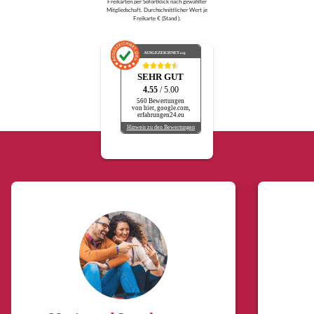
Freikarten per Sofortklick nach gewählter
Mitgliedschaft. Durchschnittlicher Wert je
Freikarte € (Stand ).
AUSGEZEICHNET
.org
SEHR GUT
4.55
/ 5.00
560 Bewertungen
von hier, google.com,
erfahrungen24.eu
Hinweis zu den Bewertungen