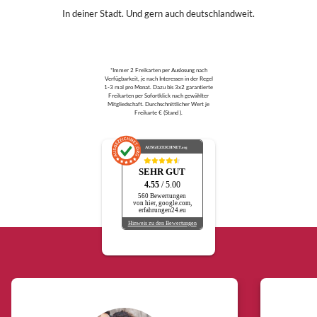
In deiner Stadt. Und gern auch deutschlandweit.
*Immer 2 Freikarten per Auslosung nach
Verfügbarkeit, je nach Interessen in der Regel
1-3 mal pro Monat. Dazu bis 3x2 garantierte
Freikarten per Sofortklick nach gewählter
Mitgliedschaft. Durchschnittlicher Wert je
Freikarte € (Stand ).
AUSGEZEICHNET
.org
SEHR GUT
4.55
/ 5.00
560 Bewertungen
von hier, google.com,
erfahrungen24.eu
Hinweis zu den Bewertungen