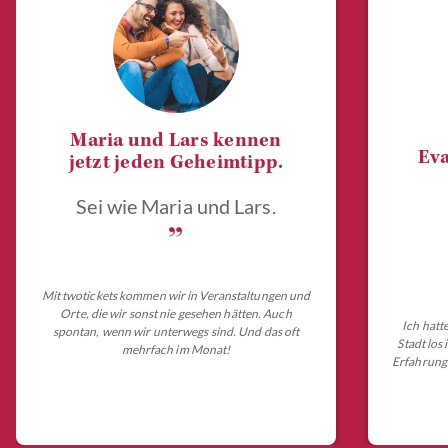
Maria und Lars kennen
Eva
jetzt jeden Geheimtipp.
Sei wie Maria und Lars.
„
Mit twotickets kommen wir in Veranstaltungen und
Orte, die wir sonst nie gesehen hätten. Auch
Ich hatt
spontan, wenn wir unterwegs sind. Und das oft
Stadt los
mehrfach im Monat!
Erfahrungs