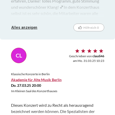
erfahren, Danke! Tolles Programm, gute Stimmung
und wunderschöner Klang! 💕In dem Konzerthaus
selbst ist es sehr schön, die Mitarbeiter waren alle
stets freundlich, die Garderobe ist kostenlos.
Allerdings wurde davor der Weinachtsmarkt
Alles anzeigen
Hilfreich 0
aufgebaut und der wunderschöne Eingang war
überdeckt und nicht zu sehen leider. Aber dafür kann
das Konzerthaus nichts. ✨
CL
Geschrieben von
claudi46
am Mo. 31.03.25 10:23
Klassische Konzerte in Berlin
Akademie für Alte Musik Berlin
Do. 27.03.25 20:00
Im Kleinen Saal des Konzerthauses
Dieses Konzert wird zu Recht als herausragend
bezeichnet werden können. Die Spezialisten der