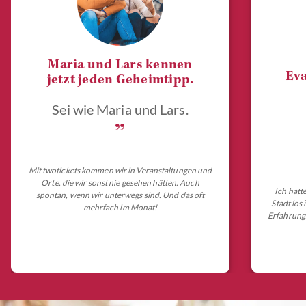
Maria und Lars kennen
Eva
jetzt jeden Geheimtipp.
Sei wie Maria und Lars.
„
Mit twotickets kommen wir in Veranstaltungen und
Orte, die wir sonst nie gesehen hätten. Auch
Ich hatt
spontan, wenn wir unterwegs sind. Und das oft
Stadt los
mehrfach im Monat!
Erfahrungs