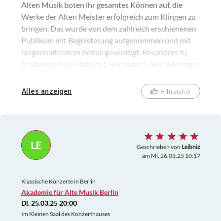
Alten Musik boten ihr gesamtes Können auf, die
Werke der Alten Meister erfolgreich zum Klingen zu
bringen. Das wurde von dem zahlreich erschienenen
Publikum mit Begeisterung aufgenommen und mit
langanhaltendem Beifall gewürdigt. Besonders zu
erwähnen die Einlage des Hornisten Erwin Wieringa:
in der Pause: Er erklärte die Funktion und die
Spielweise seines ventillosen Instruments dem
Alles anzeigen
Hilfreich 0
staunenden Publikum. Insgesamt ein sehr schönes
und interessantes Konzert!
LE
Geschrieben von
Leibniz
am Mi. 26.03.25 10:17
Klassische Konzerte in Berlin
Akademie für Alte Musik Berlin
Di. 25.03.25 20:00
Im Kleinen Saal des Konzerthauses