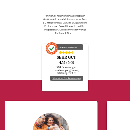
*Immer 2 Freikarten per Auslosung nach
Verfügbarkeit, je nach Interessen in der Regel
1-3 mal pro Monat. Dazu bis 3x2 garantierte
Freikarten per Sofortklick nach gewählter
Mitgliedschaft. Durchschnittlicher Wert je
Freikarte € (Stand ).
AUSGEZEICHNET
.org
SEHR GUT
4.55
/ 5.00
560 Bewertungen
von hier, google.com,
erfahrungen24.eu
Hinweis zu den Bewertungen