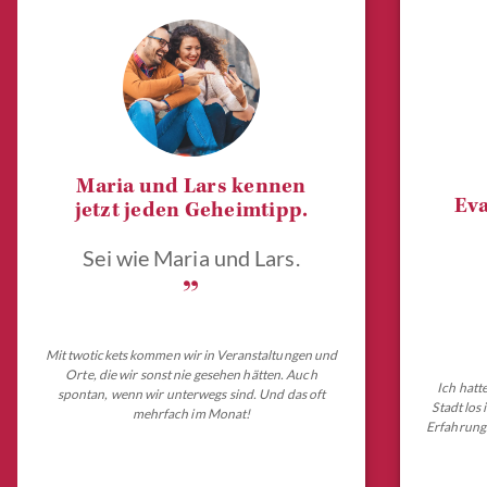
Maria und Lars kennen
Eva
jetzt jeden Geheimtipp.
Sei wie Maria und Lars.
„
Mit twotickets kommen wir in Veranstaltungen und
Orte, die wir sonst nie gesehen hätten. Auch
Ich hatt
spontan, wenn wir unterwegs sind. Und das oft
Stadt los
mehrfach im Monat!
Erfahrungs