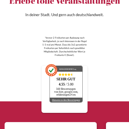
Erlebe tolle Veranstaltungen
In deiner Stadt. Und gern auch deutschlandweit.
*Immer 2 Freikarten per Auslosung nach
Verfügbarkeit, je nach Interessen in der Regel
1-3 mal pro Monat. Dazu bis 3x2 garantierte
Freikarten per Sofortklick nach gewählter
Mitgliedschaft. Durchschnittlicher Wert je
Freikarte € (Stand ).
AUSGEZEICHNET
.org
SEHR GUT
4.55
/ 5.00
560 Bewertungen
von hier, google.com,
erfahrungen24.eu
Hinweis zu den Bewertungen