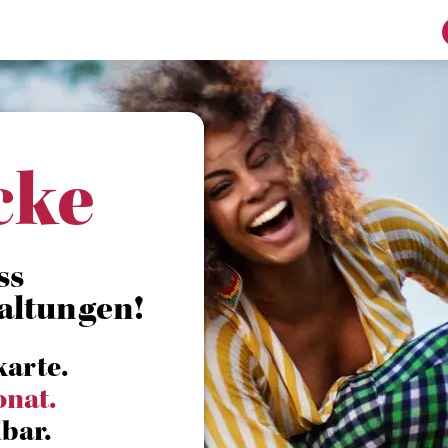
cke
ss
altungen!
karte.
onat.
bar.