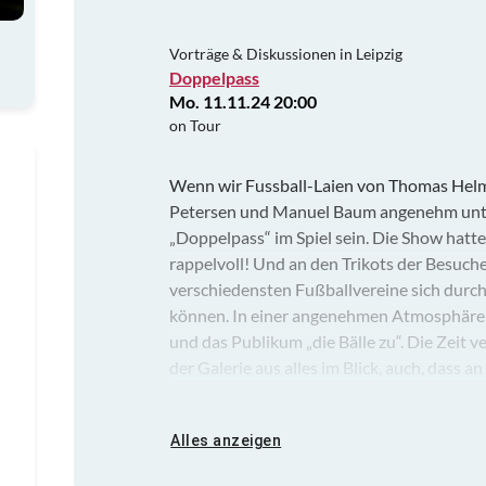
Vorträge & Diskussionen in Leipzig
Doppelpass
Mo. 11.11.24 20:00
on Tour
Wenn wir Fussball-Laien von Thomas Helmer
Petersen und Manuel Baum angenehm unte
„Doppelpass“ im Spiel sein. Die Show hatte
rappelvoll! Und an den Trikots der Besuch
verschiedensten Fußballvereine sich durcha
können. In einer angenehmen Atmosphäre w
und das Publikum „die Bälle zu“. Die Zeit v
der Galerie aus alles im Blick, auch, dass 
anderer kulturellen Veranstaltung) ein kont
Auch dieses Umsatzhoch habe ich dem Hau
Alles anzeigen