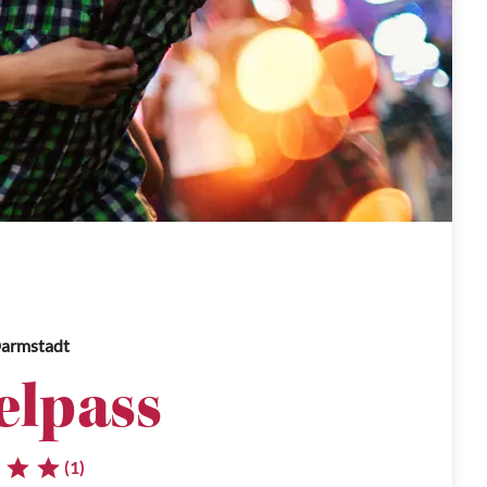
Darmstadt
lpass
(1)