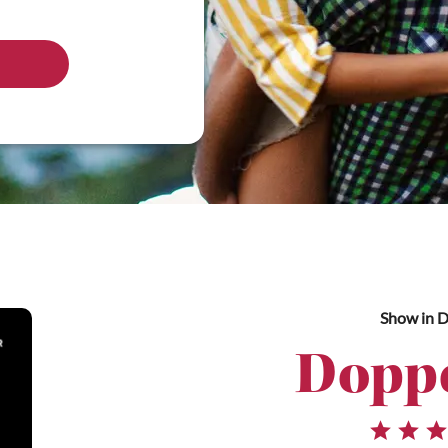
Show
in 
Doppe