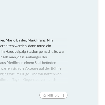
, Mario Basler, Maik Franz, Nils
rhalten werden, dann muss ein
 im Haus Leipzig Station gemacht. Es war
er sah man, dass Anhänger der
us friedlich in einem Saal befinden
arfen sich die Akteure auf der Bühne
erging wie im Fluge. Und wir hatten von
an diesem Tag (in Gegensatz zu manch
inuierlicher Biertransport stattfand.
s Leipzig von Herzen gegönnt.
Hilfreich 1