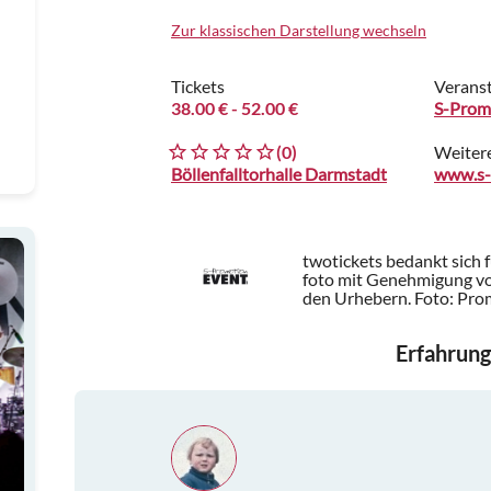
Zur klassischen Darstellung wechseln
Tickets
Veranst
38.00 €
- 52.00 €
S-Prom
(0)
Weiter
Böllenfalltorhalle Darmstadt
www.s-
twotickets bedankt sich 
foto mit Genehmigung vo
den Urhebern.
Foto: Pr
Erfahrung