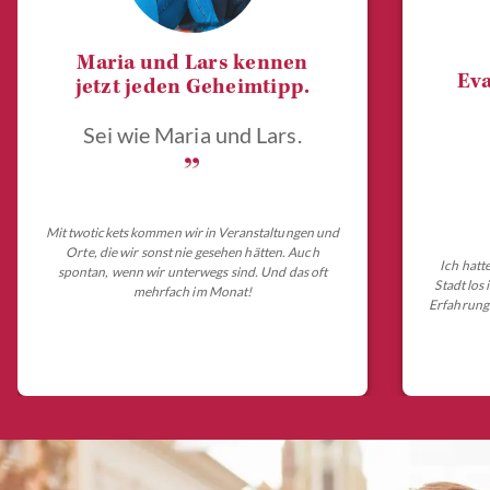
Maria und Lars kennen
Eva
jetzt jeden Geheimtipp.
Sei wie Maria und Lars.
„
Mit twotickets kommen wir in Veranstaltungen und
Orte, die wir sonst nie gesehen hätten. Auch
Ich hatt
spontan, wenn wir unterwegs sind. Und das oft
Stadt los
mehrfach im Monat!
Erfahrungs