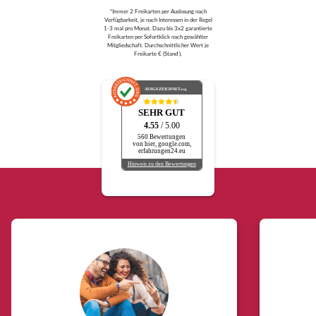
*Immer 2 Freikarten per Auslosung nach
Verfügbarkeit, je nach Interessen in der Regel
1-3 mal pro Monat. Dazu bis 3x2 garantierte
Freikarten per Sofortklick nach gewählter
Mitgliedschaft. Durchschnittlicher Wert je
Freikarte € (Stand ).
AUSGEZEICHNET
.org
SEHR GUT
4.55
/ 5.00
560 Bewertungen
von hier, google.com,
erfahrungen24.eu
Hinweis zu den Bewertungen