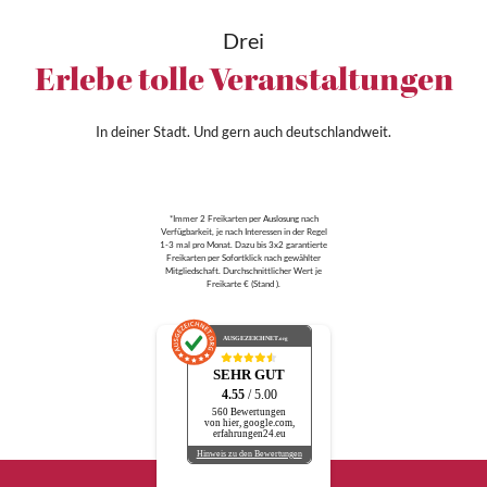
Drei
Erlebe tolle Veranstaltungen
In deiner Stadt. Und gern auch deutschlandweit.
*Immer 2 Freikarten per Auslosung nach
Verfügbarkeit, je nach Interessen in der Regel
1-3 mal pro Monat. Dazu bis 3x2 garantierte
Freikarten per Sofortklick nach gewählter
Mitgliedschaft. Durchschnittlicher Wert je
Freikarte € (Stand ).
AUSGEZEICHNET
.org
SEHR GUT
4.55
/ 5.00
560 Bewertungen
von hier, google.com,
erfahrungen24.eu
Hinweis zu den Bewertungen