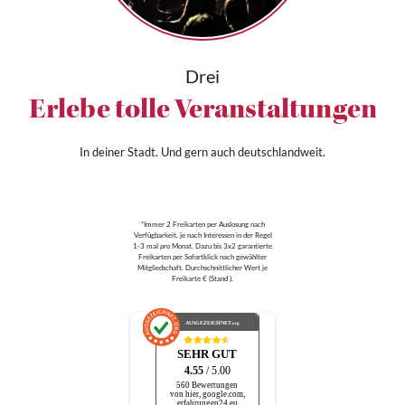
Drei
Erlebe tolle Veranstaltungen
In deiner Stadt. Und gern auch deutschlandweit.
*Immer 2 Freikarten per Auslosung nach
Verfügbarkeit, je nach Interessen in der Regel
1-3 mal pro Monat. Dazu bis 3x2 garantierte
Freikarten per Sofortklick nach gewählter
Mitgliedschaft. Durchschnittlicher Wert je
Freikarte € (Stand ).
AUSGEZEICHNET
.org
SEHR GUT
4.55
/ 5.00
560 Bewertungen
von hier, google.com,
erfahrungen24.eu