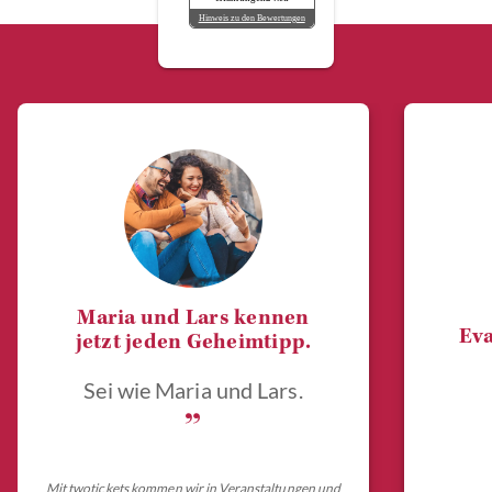
Hinweis zu den Bewertungen
Maria und Lars kennen
Eva
jetzt jeden Geheimtipp.
Sei wie Maria und Lars.
„
Mit twotickets kommen wir in Veranstaltungen und