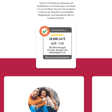
*Immer 2 Freikarten per Auslosung nach
Verfügbarkeit, je nach Interessen in der Regel
1-3 mal pro Monat. Dazu bis 3x2 garantierte
Freikarten per Sofortklick nach gewählter
Mitgliedschaft. Durchschnittlicher Wert je
Freikarte € (Stand ).
AUSGEZEICHNET
.org
SEHR GUT
4.55
/ 5.00
560 Bewertungen
von hier, google.com,
erfahrungen24.eu
Hinweis zu den Bewertungen