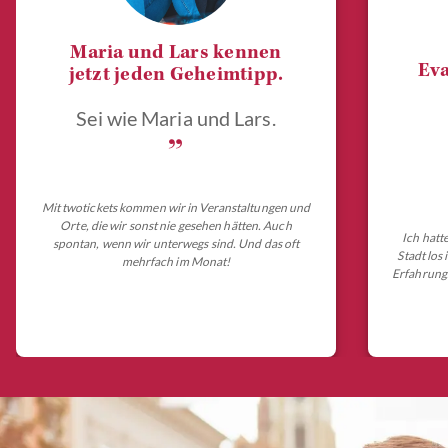
Maria und Lars kennen
Eva
jetzt jeden Geheimtipp.
Sei wie Maria und Lars.
„
Mit twotickets kommen wir in Veranstaltungen und
Orte, die wir sonst nie gesehen hätten. Auch
Ich hatt
spontan, wenn wir unterwegs sind. Und das oft
Stadt los
mehrfach im Monat!
Erfahrungs